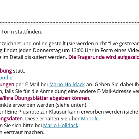
Form stattfinden.
ichnet und online gestellt (sie werden nicht “live gestream
g findet jeden Donnerstag um 13:00 Uhr in Form eines Video
 im Detail diskutiert werden.
Die Fragerunde wird aufgezeic
bung
statt.
oodle
.
ungen
per E-Mail bei
Mario Holldack
an. Geben Sie dabei I
n, falls Sie für die Anmeldung eine andere E-Mail-Adresse v
ne/ihre Übungsblätter abgeben können.
kte erworben werden (siehe unten).
! Eine Plusnote zur Klausur kann erworben werden (siehe 
angsdaten
. Diese erhalten Sie über
Moodle
.
 Sie sich bitte bei
Mario Holldack
.
m vertraut machen.