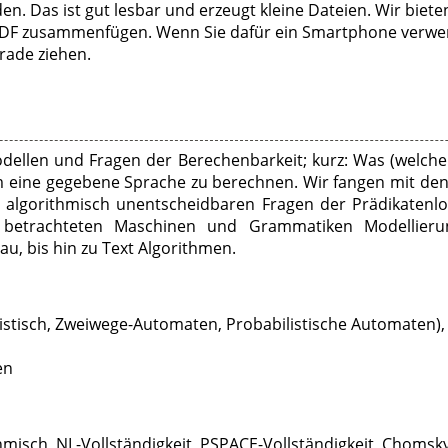
en. Das ist gut lesbar und erzeugt kleine Dateien. Wir biet
 PDF zusammenfügen. Wenn Sie dafür ein Smartphone verwen
rade ziehen.
odellen und Fragen der Berechenbarkeit; kurz: Was (welch
um eine gegebene Sprache zu berechnen. Wir fangen mit de
t algorithmisch unentscheidbaren Fragen der Prädikate
e betrachteten Maschinen und Grammatiken Modellieru
u, bis hin zu Text Algorithmen.
istisch, Zweiwege-Automaten, Probabilistische Automaten),
en
hmisch, NL-Vollständigkeit, PSPACE-Vollständigkeit, Chomsky